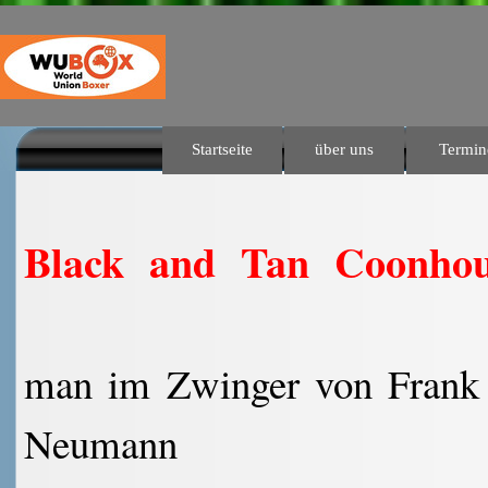
Direkt zum Seiteninhalt
Startseite
über uns
Termin
Das Wetter in Nordhausen
Black and Tan Coonhou
man im Zwinger von Frank
Neumann