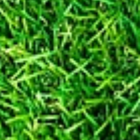
Sofern wir Daten in einem Drittla
(EU), des Europäischen Wirtsc
Verarbeitung im Rahmen der Inans
Offenlegung bzw. Übermittlung vo
Unternehmen stattfindet, erfolgt 
V
Vorbehaltlich ausdrücklicher Einw
erforderlicher Übermittlung vera
Drittländern mit einem anerka
Verpflichtung durch sogenannte S
beim Vorliegen von Zertifiz
Datenschutzvorschriften v
Informationsseite der EU-Komm
topic/data-protection/intern