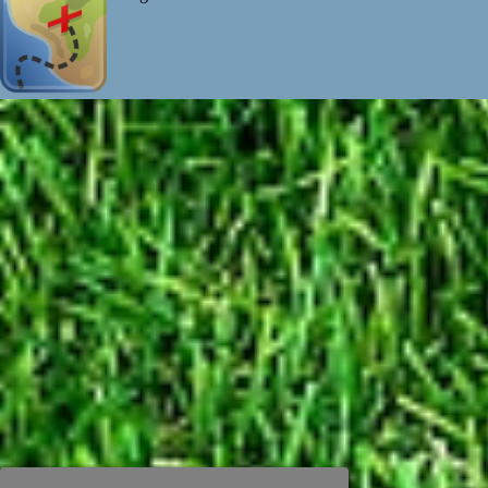
Maßgeblich
Übermittlung von
Datenverarbe
Einsa
Zurück zum Seiteninhalt
Wahrnehmung von Aufgaben n
Bereitstellung des O
Blogs und 
Kontakt- und
Webanalyse, Mon
Präsenzen in sozial
Plugins und eingebet
Änderung und Aktualisi
Rechte der 
Begrif