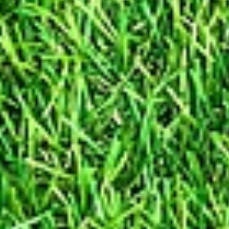
M
Geschäfts- 
Zwecke d
Erbringung vertragliche
Kontaktanfrag
Sicherh
Reichw
Verwaltung und Be
F
M
Profile mit nutze
Bereitstellung unseres Onlin