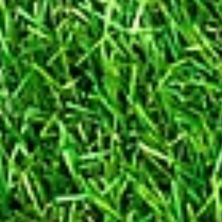
Vertragspartei die betroffe
vorvertraglicher Maßnahmen erfor
Pers
Berechtigte Interessen (Art. 6 Abs
ist zur Wahrung der berechtigten 
Dritten erforderlich, sofern ni
Grundfreiheiten der betroffenen 
Daten erfo
Zusätzlich zu den Datenschutzre
gelten nationale Regelungen zum 
insbesondere das Gesetz zum S
Daten bei der Datenverarbeitun
BDSG enthält insbesondere Spezi
Recht auf Löschung, zum Widersp