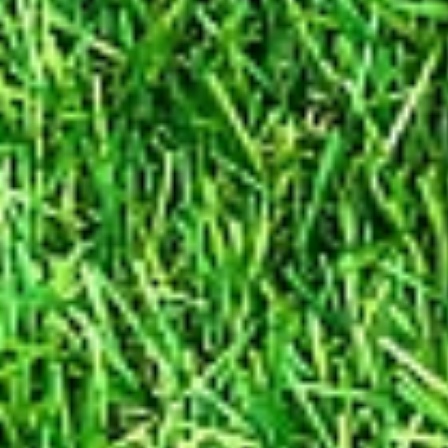
Arten der v
Bes
Zah
Sta
Ko
In
Ver
Nut
Meta-/Kom
Event-D
Kategorien b
Kommuni