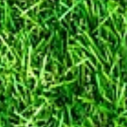
Kategorien personenbezogener Da
und zur Übermittlung sowie au
Einzelfall einschließlich P
Datenverarbeitung für Zwecke des
insbesondere im Hinblick au
Beendigung von Beschäftigungsv
Beschäftigten. Ferner können 
Bundesländer z
Übermittlung von
Im Rahmen unserer Verarbeitung
vor, dass die Daten an andere Stel
Organisationseinheiten oder Pers
offengelegt werden. Zu den Empf