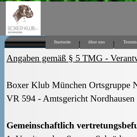
Direkt zum Seiteninhalt
Startseite
über uns
Termin
Das Wetter in Nordhausen
Angaben gemäß § 5 TMG -
Verantw
Boxer Klub München Ortsgruppe N
VR 594 - Amtsgericht Nordhausen
Gemeinschaftlich vertretungsbef