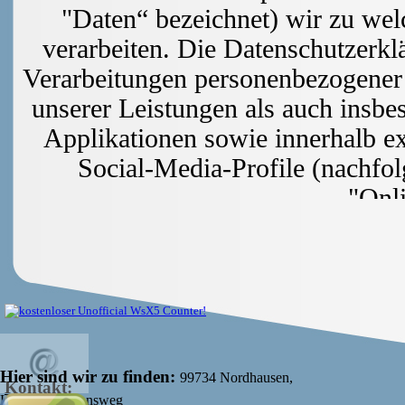
"Daten“ bezeichnet) wir zu w
verarbeiten. Die Datenschutzerklä
Verarbeitungen personenbezogener
unserer Leistungen als auch insbe
Applikationen sowie innerhalb ex
Social-Media-Profile (nachfo
"Onl
Die verwendeten Begriffe 
Stand: 
Inha
E
Vera
Übersicht 
Hier sind wir zu finden:
99734 Nordhausen,
Kontakt:
Kommunikationsweg