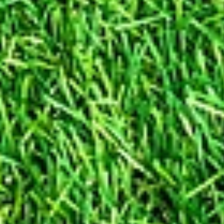
Informationste
Maßgeblich
Im Folgenden erhalten Sie eine Ü
auf deren Basis wir personenbezo
zur Kenntnis, dass neben d
Datenschutzvorgaben in Ihrem b
können. Sollten ferner im Einzelfa
sein, teilen wir Ihnen die
Einwilligung (Art. 6 Abs. 1 S. 1
ihre Einwilligung in die Verarbeit
Daten für einen spezifischen Zwe
Vertragserfüllung und vorvertragl
DSGVO)
- Die Verarbeitung ist