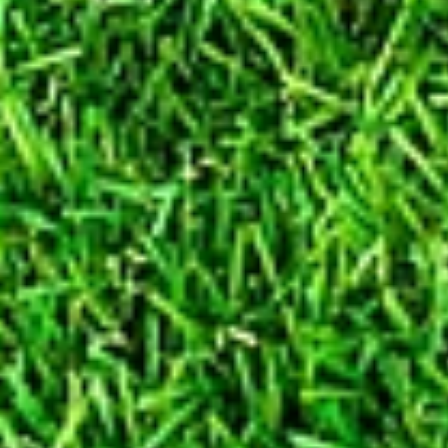
Aufgaben beauftragte Dienstleiste
die in eine Webseite eingebunden 
wir die gesetzlichen Vorgaben u
Verträge bzw. Vereinbarungen, di
Empfänger
Datenübermittlung innerhalb der 
Daten an andere Stellen innerhalb 
den Zugriff auf diese Daten 
administrativen Zwecken erfolgt, b
berechtigten unternehmerischen un
erfolgt, sofern sie Erfüllung u
erforderlich ist oder wenn eine
gesetzliche
Datenverarbei