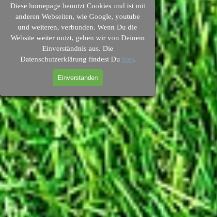
Vera
Diese homepage benutzt Cookies und ist mit
anderen Webseiten, wie Google, youtube
1. Vorsitzende d
und weiteren, verbunden. Wenn Du die
Susa
Website weiter nutzt, gehen wir von Deinem
Einverständnis aus. Die
Albert
Datenschutzerklärung findest Du
hier
.
997
Einverstanden
Vertretungsb
Fra
E-Ma
info(at)
I
http://www.bk-nordhausen
Übersicht 
Die nachfolgende Übersicht fasst 
Zwecke ihrer Verarbeitung zus