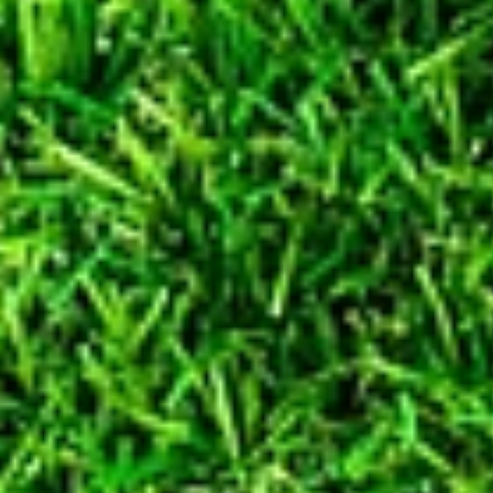
Einsat
Cookies sind kleine Textdateie
Informationen auf Endgeräten
Endgeräten auslesen. Z.B. um den
Warenkorbinhalt in einem E-Shop,
Funktionen eines Onlineangebot
unterschiedlichen Zwecken ei
Funktionsfähigkeit, Sicherheit u
Erstellung von An
Hinweise zur Einwilligung:
W
gesetzlichen Vorschriften ein
vorhergehende Einwilligung ein, a
ist. Eine Einwilligung ist insbes